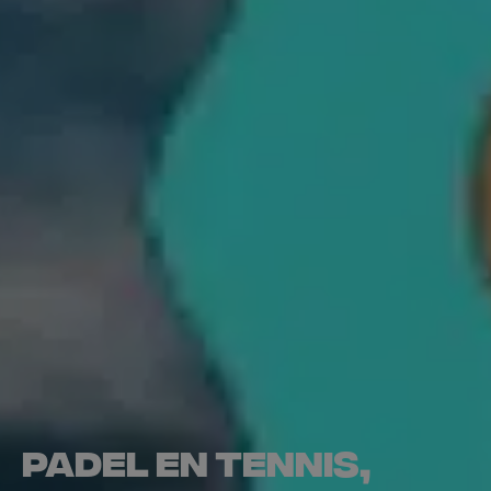
Padel en tennis,