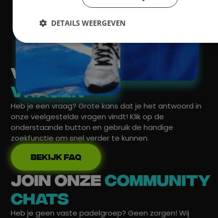
DETAILS WEERGEVEN
Veelgestelde
vragen
Heb je een vraag? Grote kans dat je het antwoord in
onze veelgestelde vragen vindt! Klik op de
onderstaande button en gebruik de handige
zoekfunctie om snel verder te kunnen.
Bekijk faq
Join onze
community
chats
Heb je geen vaste padelgroep? Geen zorgen! Wij