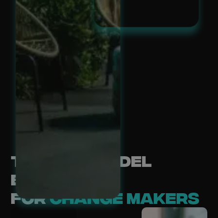
The full padel
experience
for
change makers